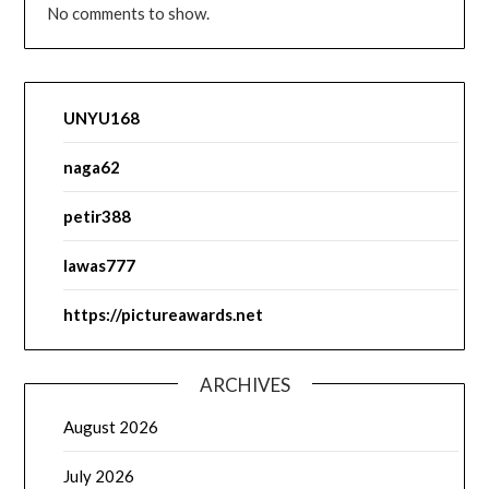
No comments to show.
UNYU168
naga62
petir388
lawas777
https://pictureawards.net
ARCHIVES
August 2026
July 2026