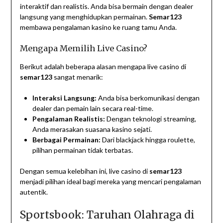
interaktif dan realistis. Anda bisa bermain dengan dealer
langsung yang menghidupkan permainan.
Semar123
membawa pengalaman kasino ke ruang tamu Anda.
Mengapa Memilih Live Casino?
Berikut adalah beberapa alasan mengapa live casino di
semar123
sangat menarik:
Interaksi Langsung:
Anda bisa berkomunikasi dengan
dealer dan pemain lain secara real-time.
Pengalaman Realistis:
Dengan teknologi streaming,
Anda merasakan suasana kasino sejati.
Berbagai Permainan:
Dari blackjack hingga roulette,
pilihan permainan tidak terbatas.
Dengan semua kelebihan ini, live casino di
semar123
menjadi pilihan ideal bagi mereka yang mencari pengalaman
autentik.
Sportsbook: Taruhan Olahraga di