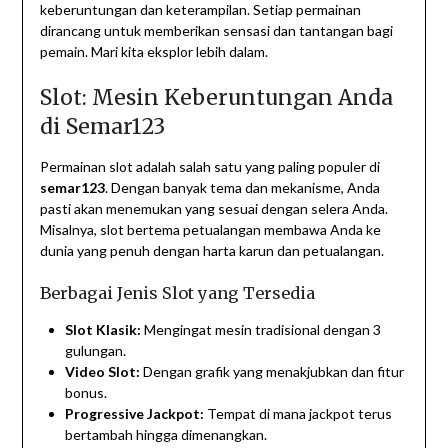
keberuntungan dan keterampilan. Setiap permainan
dirancang untuk memberikan sensasi dan tantangan bagi
pemain. Mari kita eksplor lebih dalam.
Slot: Mesin Keberuntungan Anda
di Semar123
Permainan slot adalah salah satu yang paling populer di
semar123
. Dengan banyak tema dan mekanisme, Anda
pasti akan menemukan yang sesuai dengan selera Anda.
Misalnya, slot bertema petualangan membawa Anda ke
dunia yang penuh dengan harta karun dan petualangan.
Berbagai Jenis Slot yang Tersedia
Slot Klasik:
Mengingat mesin tradisional dengan 3
gulungan.
Video Slot:
Dengan grafik yang menakjubkan dan fitur
bonus.
Progressive Jackpot:
Tempat di mana jackpot terus
bertambah hingga dimenangkan.