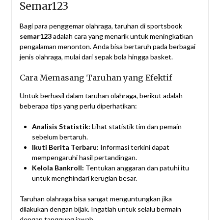
Semar123
Bagi para penggemar olahraga, taruhan di sportsbook
semar123
adalah cara yang menarik untuk meningkatkan
pengalaman menonton. Anda bisa bertaruh pada berbagai
jenis olahraga, mulai dari sepak bola hingga basket.
Cara Memasang Taruhan yang Efektif
Untuk berhasil dalam taruhan olahraga, berikut adalah
beberapa tips yang perlu diperhatikan:
Analisis Statistik:
Lihat statistik tim dan pemain
sebelum bertaruh.
Ikuti Berita Terbaru:
Informasi terkini dapat
mempengaruhi hasil pertandingan.
Kelola Bankroll:
Tentukan anggaran dan patuhi itu
untuk menghindari kerugian besar.
Taruhan olahraga bisa sangat menguntungkan jika
dilakukan dengan bijak. Ingatlah untuk selalu bermain
dengan tanggung jawab.