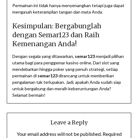
Permainan ini tidak hanya menyenangkan tetapi juga dapat
mengasah keterampilan tangan dan mata Anda.
Kesimpulan: Bergabunglah
dengan Semar123 dan Raih
Kemenangan Anda!
Dengan segala yang ditawarkan,
semar123
menjadi pilihan
utama bagi para penggemar kasino online. Dari slot yang
mendebarkan hingga poker yang penuh strategi, setiap
permainan di
semar123
dirancang untuk memberikan
pengalaman tak terlupakan. Jadi, apakah Anda sudah siap
untuk bergabung dan meraih keberuntungan Anda?
Selamat bermain!
Leave a Reply
Your email address will not be published.
Required