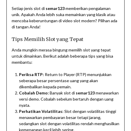
Setiap jenis slot di
semar123
memberikan pengalaman
unik. Apakah Anda lebih suka memainkan yang klasik atau
mencoba keberuntungan di video slot modern? Pilihan ada
di tangan Anda!
Tips Memilih Slot yang Tepat
Anda mungkin merasa bingung memilih slot yang tepat
untuk dimainkan. Berikut adalah beberapa tips yang bisa
membantu:
Periksa RTP:
Return to Player (RTP) menunjukkan
seberapa besar persentase uang yang akan
dikembalikan kepada pemain.
Cobalah Demo:
Banyak slot di
semar123
menawarkan
versi demo. Cobalah sebelum bertaruh dengan uang
nyata.
Perhatikan Volatilitas:
Slot dengan volatilitas tinggi
menawarkan pembayaran besar tetapi jarang,
sedangkan slot dengan volatilitas rendah menghasilkan
kemenangan kecil lebih sering.