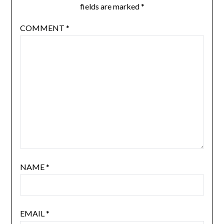
fields are marked
*
COMMENT
*
NAME
*
EMAIL
*