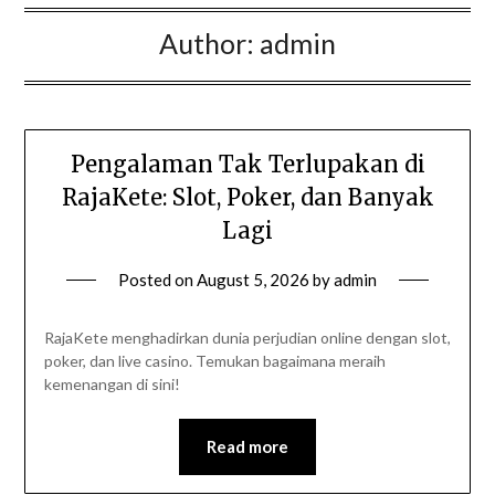
Author:
admin
Pengalaman Tak Terlupakan di
RajaKete: Slot, Poker, dan Banyak
Lagi
Posted on
August 5, 2026
by
admin
RajaKete menghadirkan dunia perjudian online dengan slot,
poker, dan live casino. Temukan bagaimana meraih
kemenangan di sini!
Read more