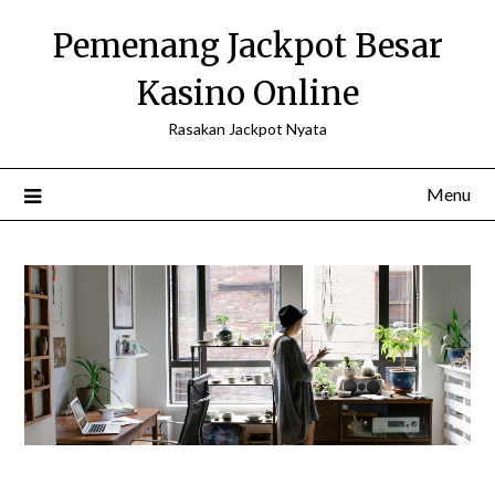
Skip
Pemenang Jackpot Besar
to
content
Kasino Online
Rasakan Jackpot Nyata
Menu