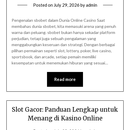
Posted on
July 29, 2026
by
admin
Pengenalan sbobet dalam Dunia Online Casino Saat
membahas dunia sbobet, kita memasuki arena yang penuh
warna dan peluang. sbobet bukan hanya sekadar platform
perjudian, tetapi juga sebuah pengalaman yang
menggabungkan keseruan dan strategi. Dengan berbagai
pilihan permainan seperti slot, lottery, poker, live casino,
sportsbook, dan arcade, setiap pemain memiliki
kesempatan untuk menemukan hiburan yang sesuai…
Read more
Slot Gacor: Panduan Lengkap untuk
Menang di Kasino Online