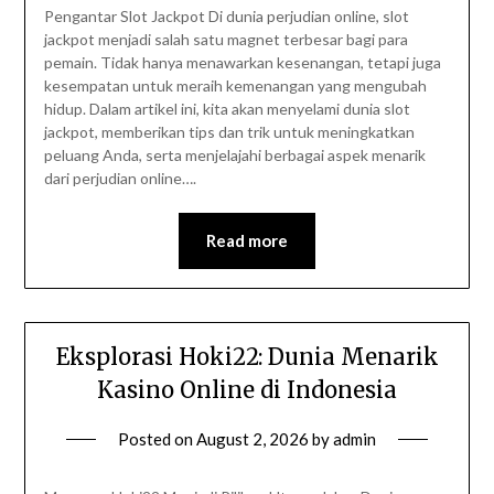
Pengantar Slot Jackpot Di dunia perjudian online, slot
jackpot menjadi salah satu magnet terbesar bagi para
pemain. Tidak hanya menawarkan kesenangan, tetapi juga
kesempatan untuk meraih kemenangan yang mengubah
hidup. Dalam artikel ini, kita akan menyelami dunia slot
jackpot, memberikan tips dan trik untuk meningkatkan
peluang Anda, serta menjelajahi berbagai aspek menarik
dari perjudian online….
Read more
Eksplorasi Hoki22: Dunia Menarik
Kasino Online di Indonesia
Posted on
August 2, 2026
by
admin