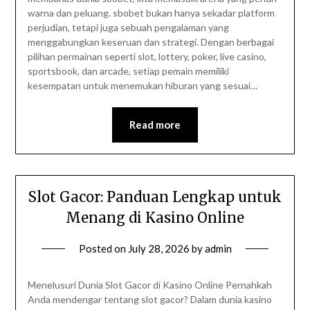
warna dan peluang. sbobet bukan hanya sekadar platform
perjudian, tetapi juga sebuah pengalaman yang
menggabungkan keseruan dan strategi. Dengan berbagai
pilihan permainan seperti slot, lottery, poker, live casino,
sportsbook, dan arcade, setiap pemain memiliki
kesempatan untuk menemukan hiburan yang sesuai…
Read more
Slot Gacor: Panduan Lengkap untuk
Menang di Kasino Online
Posted on
July 28, 2026
by
admin
Menelusuri Dunia Slot Gacor di Kasino Online Pernahkah
Anda mendengar tentang slot gacor? Dalam dunia kasino