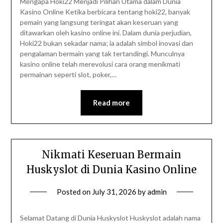
Mengapa Hoki22 Menjadi Pilihan Utama dalam Dunia
Kasino Online Ketika berbicara tentang hoki22, banyak
pemain yang langsung teringat akan keseruan yang
ditawarkan oleh kasino online ini. Dalam dunia perjudian,
Hoki22 bukan sekadar nama; ia adalah simbol inovasi dan
pengalaman bermain yang tak tertandingi. Munculnya
kasino online telah merevolusi cara orang menikmati
permainan seperti slot, poker,…
Read more
Nikmati Keseruan Bermain
Huskyslot di Dunia Kasino Online
Posted on
July 31, 2026
by
admin
Selamat Datang di Dunia Huskyslot Huskyslot adalah nama